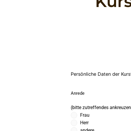
Kur
(erforder
TT
Lesen Sie die
Persönliche Daten der Kurs
Punkt
Allgemeinen
MM
Geschäftsbedingungen
Anrede
Punkt
JJJJ
(bitte zutreffendes ankreuzen
Frau
Herr
andere